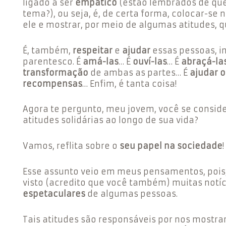
ligado a ser
empático
(estão lembrados de que
tema?), ou seja, é, de certa forma, colocar-se 
ele e mostrar, por meio de algumas atitudes, q
É, também,
respeitar
e
ajudar
essas pessoas,
i
parentesco. É
amá-las
…
É
ouví-las
…
É
abraçá-la
transformação
de ambas as partes… É
ajudar 
recompensas
… Enfim, é tanta coisa!
Agora te pergunto, meu jovem, você se consid
atitudes solidárias ao longo de sua vida?
Vamos, reflita sobre o
seu papel na sociedade
!
Esse assunto veio em meus pensamentos, pois,
visto (acredito que você também) muitas notí
espetaculares
de algumas pessoas.
Tais atitudes são responsáveis por nos mostra