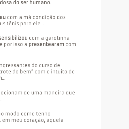
ndosa do ser humano
.
eu
com a má condição dos
us tênis para ele…
sensibilizou
com a garotinha
e por isso a
presentearam
com
ingressantes do curso de
rote do bem” com o intuito de
m
…
mocionam de uma maneira que
…
 no modo como tenho
, em meu coração, aquela