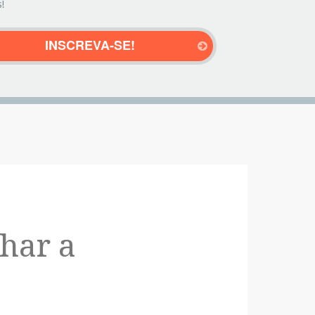
!
har a