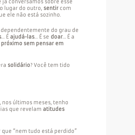
 já conversamos sobre esse
no lugar do outro,
sentir
com
ue ele não está sozinho.
ndependentemente do grau de
s
…
É
ajudá-las
… É se
doar
… É a
o próximo sem pensar em
era
solidário
? Você tem tido
 nos últimos meses, tenho
cias que revelam
atitudes
r que “nem tudo está perdido”