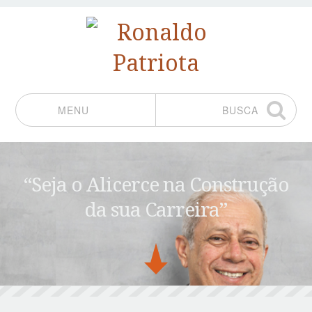
MENU
BUSCA
Pular para o conteúdo
“Seja o Alicerce na Construção
da sua Carreira”